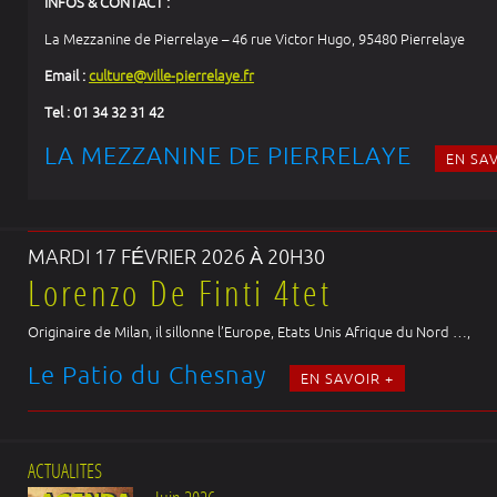
INFOS & CONTACT :
La Mezzanine de Pierrelaye – 46 rue Victor Hugo, 95480 Pierrelaye
Email :
culture@ville-pierrelaye.fr
Tel : 01 34 32 31 42
LA MEZZANINE DE PIERRELAYE
EN SAV
MARDI 17 FÉVRIER 2026 À 20H30
Lorenzo De Finti 4tet
Originaire de Milan, il sillonne l’Europe, Etats Unis Afrique du Nord …,
Le Patio du Chesnay
EN SAVOIR +
ACTUALITES