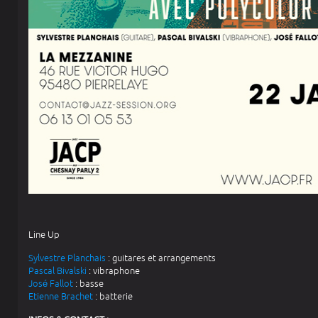
Line Up
Sylvestre Planchais
: guitares et arrangements
Pascal Bivalski
: vibraphone
José Fallot
: basse
Etienne Brachet
: batterie