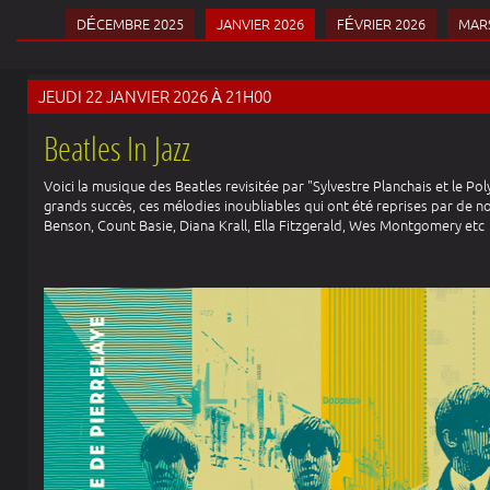
DÉCEMBRE 2025
JANVIER 2026
FÉVRIER 2026
MARS
JEUDI 22 JANVIER 2026 À 21H00
Beatles In Jazz
Voici la musique des Beatles revisitée par "Sylvestre Planchais et le Po
grands succès, ces mélodies inoubliables qui ont été reprises par de 
Benson, Count Basie, Diana Krall, Ella Fitzgerald, Wes Montgomery etc