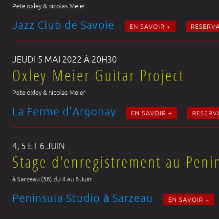
Pete oxley & nicolas Meier
Jazz Club de Savoie
EN SAVOIR +
RESERV
JEUDI 5 MAI 2022 À 20H30
Oxley-Meier Guitar Project
Pete oxley & nicolas Meier
La Ferme d’Argonay
EN SAVOIR +
RESERV
4, 5 ET 6 JUIN
Stage d'enregistrement au Peni
à Sarzeau (56) du 4 au 6 Juin
Peninsula Studio à Sarzeau
EN SAVOIR +