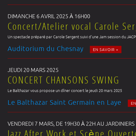
DIMANCHE 6 AVRIL 2025 À 16H00
Concert/Atelier vocal Carole Se
Un spectacle préparé par Carole Sergent suivi d'une Jam session du JACP
Auditorium du Chesnay
EN SAVOIR +
JEUDI 20 MARS 2025
CONCERT CHANSONS SWING
Le Balthazar vous propose un dîner concert le jeudi 20 mars 2025
Le Balthazar Saint Germain en Laye
EN
VENDREDI 7 MARS, DE 19H30 À 22H AU JARDINIE
Jazz After Work et Scène Ouvert