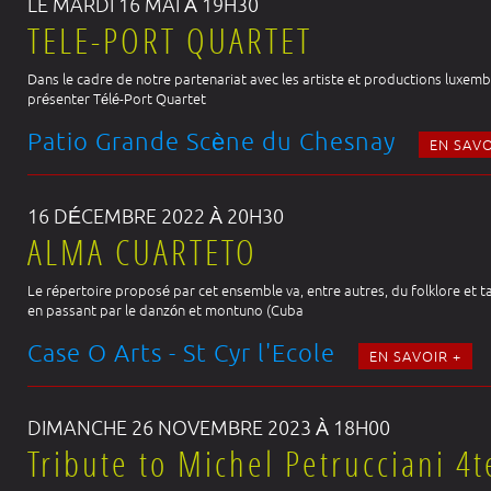
LE MARDI 16 MAI À 19H30
TELE-PORT QUARTET
Dans le cadre de notre partenariat avec les artiste et productions luxemb
présenter Télé-Port Quartet
Patio Grande Scène du Chesnay
EN SAVO
16 DÉCEMBRE 2022 À 20H30
ALMA CUARTETO
Le répertoire proposé par cet ensemble va, entre autres, du folklore et 
en passant par le danzón et montuno (Cuba
Case O Arts - St Cyr l'Ecole
EN SAVOIR +
DIMANCHE 26 NOVEMBRE 2023 À 18H00
Tribute to Michel Petrucciani 4t