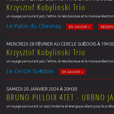
Krzysztof Kobylinski Trio
un voyage parcourant jazz, l'ethno, le néoclassique et la musique électroni
Le Patio du Chesnay
EN SAVOIR +
RESERV
MERCREDI 28 FÉVRIER AU CERCLE SUÉDOIS À 19H3
Krzysztof Kobylinski Trio
un voyage parcourant jazz, l'ethno, le néoclassique et la musique électroni
Le Cercle Suédois
EN SAVOIR +
SAMEDI 20 JANVIER 2024 À 20H30
BRUNO PILLOIX 4TET - URBNO JA
un voyage parcourant un Jazz moderne et énergique allant jusqu’à un Blues