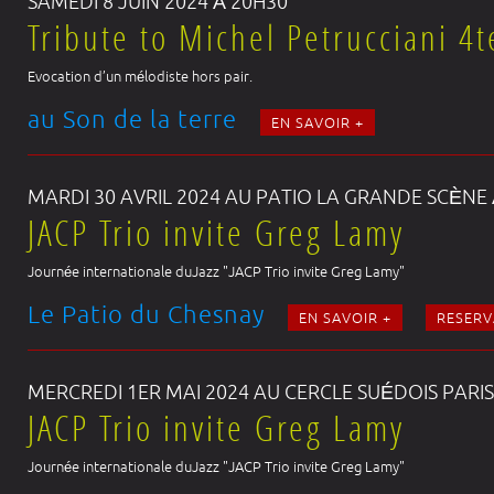
SAMEDI 8 JUIN 2024 À 20H30
Tribute to Michel Petrucciani 4t
Evocation d’un mélodiste hors pair.
au Son de la terre
EN SAVOIR +
MARDI 30 AVRIL 2024 AU PATIO LA GRANDE SCÈNE
JACP Trio invite Greg Lamy
Journée internationale duJazz "JACP Trio invite Greg Lamy"
Le Patio du Chesnay
EN SAVOIR +
RESERV
MERCREDI 1ER MAI 2024 AU CERCLE SUÉDOIS PARIS
JACP Trio invite Greg Lamy
Journée internationale duJazz "JACP Trio invite Greg Lamy"