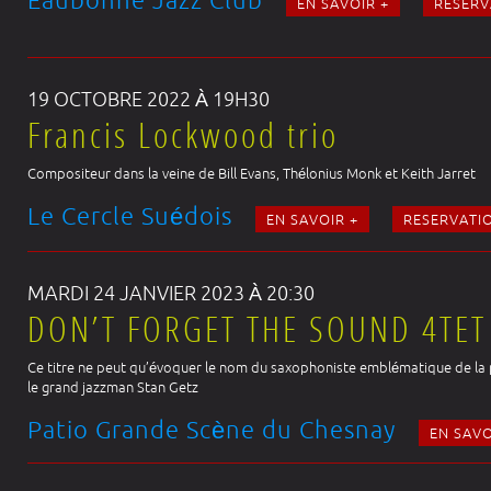
EN SAVOIR +
RESERV
19 OCTOBRE 2022 À 19H30
Francis Lockwood trio
Compositeur dans la veine de Bill Evans, Thélonius Monk et Keith Jarret
Le Cercle Suédois
EN SAVOIR +
RESERVATI
MARDI 24 JANVIER 2023 À 20:30
DON’T FORGET THE SOUND 4TET
Ce titre ne peut qu’évoquer le nom du saxophoniste emblématique de la pop
le grand jazzman Stan Getz
Patio Grande Scène du Chesnay
EN SAVO