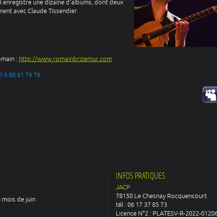
l enregistre une dizaine d’albums, dont deux
ent avec Claude Tissendier.
romain :
http://www.romainbrizemur.com
) 6 80 61 79 76
INFOS PRATIQUES
JACP
78150 Le Chesnay Rocquencourt
 mois de juin
tél : 06 17 37 85 73
Licence N°2 : PLATESV-R-2022-0120