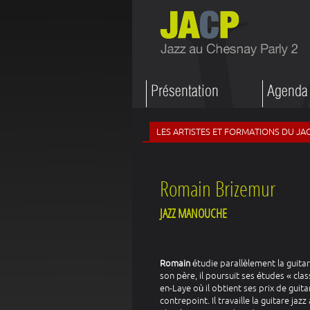
LES ARTISTES ET FORMATIONS DU JA
Romain Brizemur
JAZZ MANOUCHE
Romain
étudie parallèlement la guitare
son père, il poursuit ses études « cl
en-Laye où il obtient ses prix de gui
contrepoint. Il travaille la guitare jaz