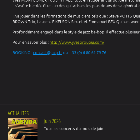
Wes MONTGOMERY ou Jim HALL, tout en acquérant un solide maturité
il s'avère bientôt être l'un des guitaristes les plus doués de sa générati
Il va jouer dans les formations de musiciens tels que : Steve POTTS Q
BROWN Trio, Laurent FIKELSON Sextet et Emmanuel BEX Quintet avec qu
Profondément engagé dans le style de jazz be-bop, il effectue plusieurs 
Pour en savoir plus :
http://www.yvesbrouqui.com/
BOOKING :
contact@jacp.fr
ou + 33 (0) 6 80 61 79 76
ACTUALITES
Juin 2026
Tous les concerts du mois de juin